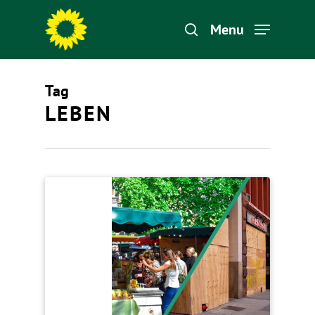
Menu
Tag
Hit enter to search or ESC to close
LEBEN