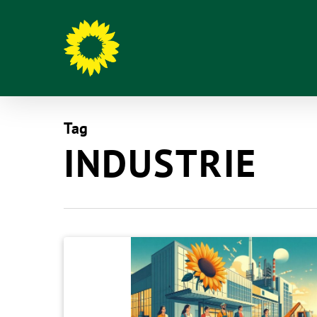
Tag
INDUSTRIE
Hit enter to search or ESC to close