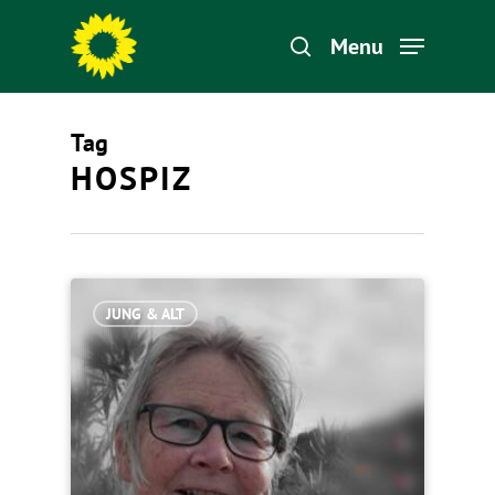
Menu
Tag
Hit enter to search or ESC to close
HOSPIZ
JUNG & ALT