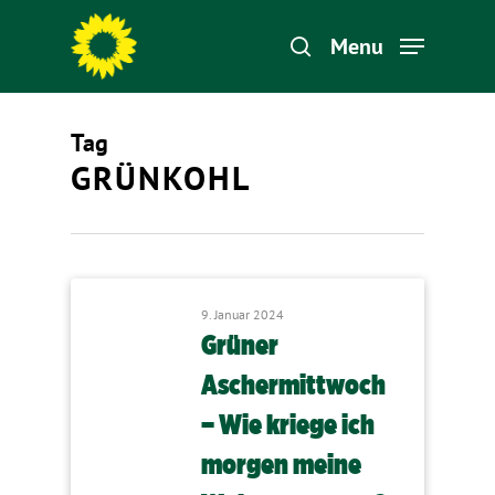
Menu
Tag
Hit enter to search or ESC to close
GRÜNKOHL
9. Januar 2024
Grüner
Aschermittwoch
– Wie kriege ich
morgen meine