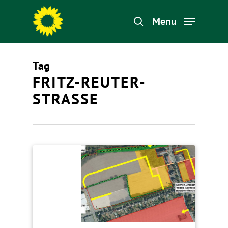
Menu
Tag
Hit enter to search or ESC to close
FRITZ-REUTER-
STRASSE