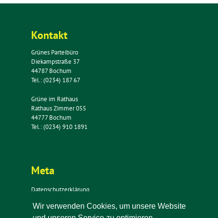
Kontakt
Grünes Parteibüro
Diekampstraße 37
44787 Bochum
Tel.: (0234) 187 67
Grüne im Rathaus
Rathaus Zimmer 055
44777 Bochum
Tel.: (0234) 910 1891
Meta
Datenschutzerklärung
Impressum
Wir verwenden Cookies, um unsere Website
Kontakt
und unseren Service zu optimieren.