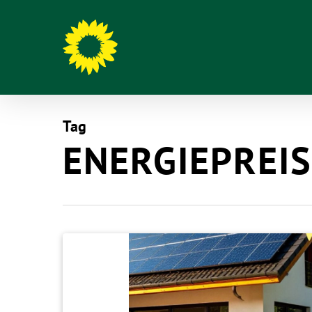
Tag
ENERGIEPREI
Hit enter to search or ESC to close