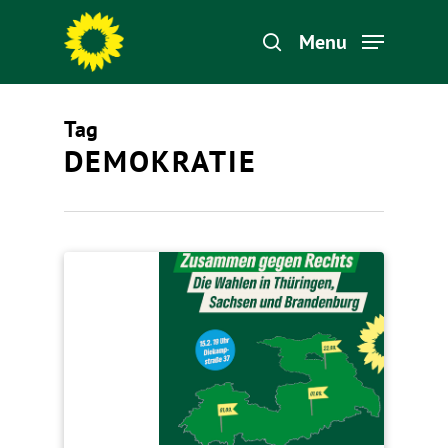
Menu
Tag
Hit enter to search or ESC to close
DEMOKRATIE