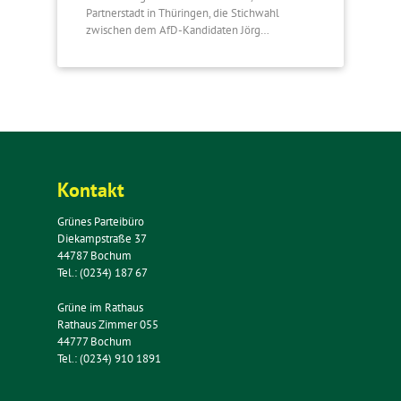
Partnerstadt in Thüringen, die Stichwahl
zwischen dem AfD-Kandidaten Jörg…
Kontakt
Grünes Parteibüro
Diekampstraße 37
44787 Bochum
Tel.: (0234) 187 67
Grüne im Rathaus
Rathaus Zimmer 055
44777 Bochum
Tel.: (0234) 910 1891