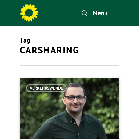
Menu
Tag
Hit enter to search or ESC to close
CARSHARING
VERKEHRSWENDE