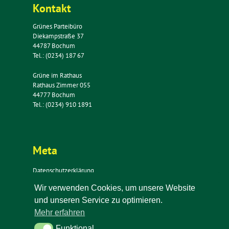
Kontakt
Grünes Parteibüro
Diekampstraße 37
44787 Bochum
Tel.: (0234) 187 67
Grüne im Rathaus
Rathaus Zimmer 055
44777 Bochum
Tel.: (0234) 910 1891
Meta
Datenschutzerklärung
Impressum
Wir verwenden Cookies, um unsere Website
Kontakt
und unseren Service zu optimieren.
Newsletter
Mehr erfahren
Funktional
Funktional