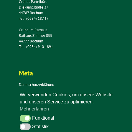
Grünes Parteibüro
Diekampstraße 37
44787 Bochum
Tel.: (0234) 187 67
Grüne im Rathaus
Rathaus Zimmer 055
44777 Bochum
Tel.: (0234) 910 1891
Meta
Datenschutzerklärung
Impressum
Wir verwenden Cookies, um unsere Website
Kontakt
und unseren Service zu optimieren.
Newsletter
Mehr erfahren
Funktional
Funktional
Statistik
Statistik