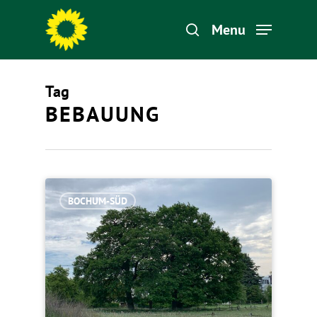
Menu
Tag
Hit enter to search or ESC to close
BEBAUUNG
BOCHUM-SÜD