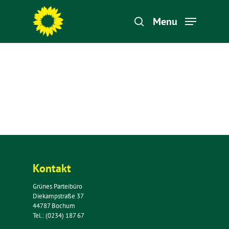
Menu
Hit enter to search or ESC to close
Kontakt
Grünes Parteibüro
Diekampstraße 37
44787 Bochum
Tel.: (0234) 187 67