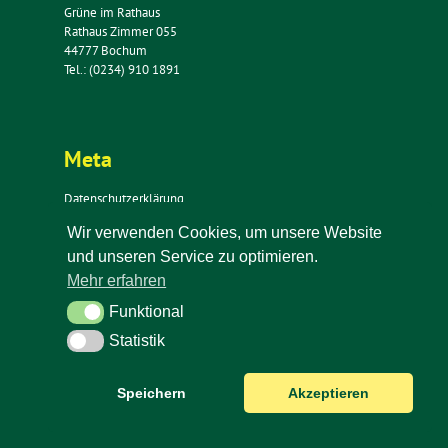
Grüne im Rathaus
Rathaus Zimmer 055
44777 Bochum
Tel.: (0234) 910 1891
Meta
Datenschutzerklärung
Impressum
Wir verwenden Cookies, um unsere Website
Kontakt
und unseren Service zu optimieren.
Newsletter
Mehr erfahren
Funktional
Funktional
Statistik
Statistik
Speichern
Akzeptieren