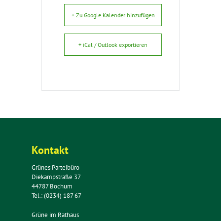
+ Zu Google Kalender hinzufügen
+ iCal / Outlook exportieren
Kontakt
Grünes Parteibüro
Diekampstraße 37
44787 Bochum
Tel.: (0234) 187 67
Grüne im Rathaus