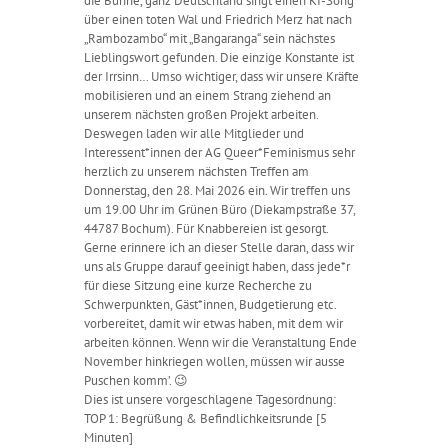
die Bühne, ganz Deutschland singt einen KI-Song
über einen toten Wal und Friedrich Merz hat nach
„Rambozambo“ mit „Bangaranga“ sein nächstes
Lieblingswort gefunden. Die einzige Konstante ist
der Irrsinn… Umso wichtiger, dass wir unsere Kräfte
mobilisieren und an einem Strang ziehend an
unserem nächsten großen Projekt arbeiten.
Deswegen laden wir alle Mitglieder und
Interessent*innen der AG Queer*Feminismus sehr
herzlich zu unserem nächsten Treffen am
Donnerstag, den 28. Mai 2026 ein. Wir treffen uns
um 19.00 Uhr im Grünen Büro (Diekampstraße 37,
44787 Bochum). Für Knabbereien ist gesorgt.
Gerne erinnere ich an dieser Stelle daran, dass wir
uns als Gruppe darauf geeinigt haben, dass jede*r
für diese Sitzung eine kurze Recherche zu
Schwerpunkten, Gäst*innen, Budgetierung etc.
vorbereitet, damit wir etwas haben, mit dem wir
arbeiten können. Wenn wir die Veranstaltung Ende
November hinkriegen wollen, müssen wir ausse
Puschen komm’. 😉
Dies ist unsere vorgeschlagene Tagesordnung:
TOP 1: Begrüßung & Befindlichkeitsrunde [5
Minuten]