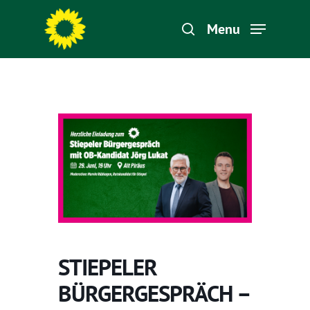
Menu
Hit enter to search or ESC to close
STIEPELER
BÜRGERGESPRÄCH –