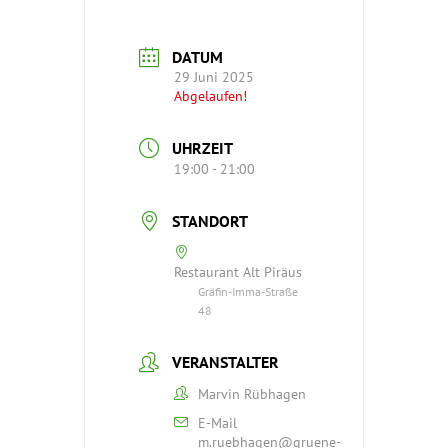
DATUM
29 Juni 2025
Abgelaufen!
UHRZEIT
19:00 - 21:00
STANDORT
Restaurant Alt Piräus
Gräfin-Imma-Straße
48
VERANSTALTER
Marvin Rübhagen
E-Mail
m.ruebhagen@gruene-