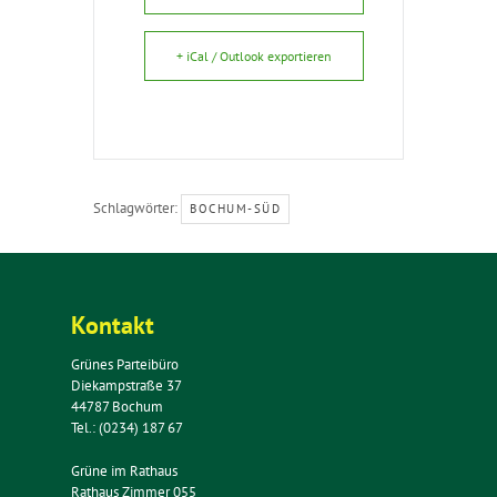
+ iCal / Outlook exportieren
Schlagwörter:
BOCHUM-SÜD
Kontakt
Grünes Parteibüro
Diekampstraße 37
44787 Bochum
Tel.: (0234) 187 67
Grüne im Rathaus
Rathaus Zimmer 055