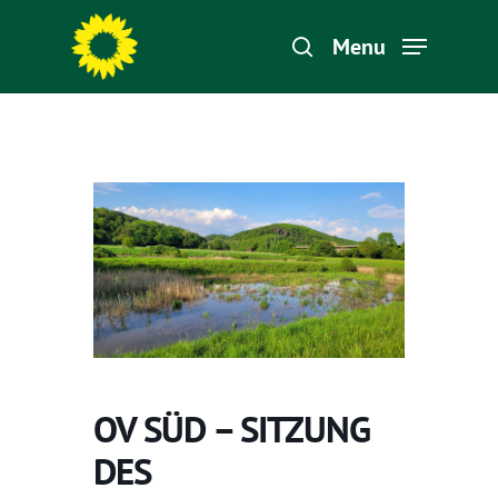
Menu
Hit enter to search or ESC to close
OV SÜD – SITZUNG
DES