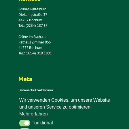
Grünes Parteibüro
Diekampstraße 37
44787 Bochum
Tel.: (0234) 187 67
Grüne im Rathaus
Rathaus Zimmer 055
44777 Bochum
Tel.: (0234) 910 1891
Meta
Datenschutzerklärung
Impressum
Wir verwenden Cookies, um unsere Website
Kontakt
und unseren Service zu optimieren.
Newsletter
Mehr erfahren
Funktional
Funktional