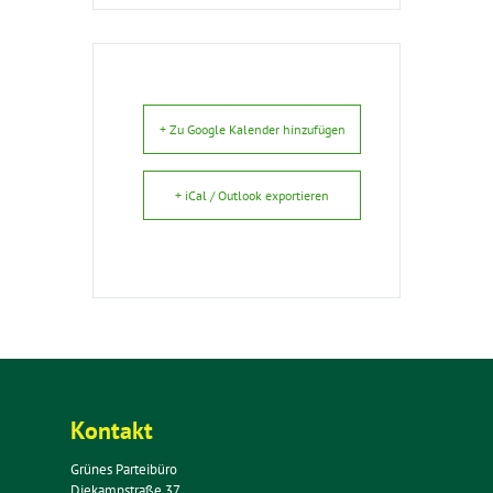
+ Zu Google Kalender hinzufügen
+ iCal / Outlook exportieren
Kontakt
Grünes Parteibüro
Diekampstraße 37