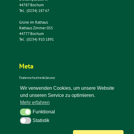
44787 Bochum
Tel.: (0234) 187 67
Grüne im Rathaus
Rathaus Zimmer 055
44777 Bochum
Tel.: (0234) 910 1891
Meta
Datenschutzerklärung
Impressum
Wir verwenden Cookies, um unsere Website
Kontakt
und unseren Service zu optimieren.
Newsletter
Mehr erfahren
Funktional
Funktional
Statistik
Statistik