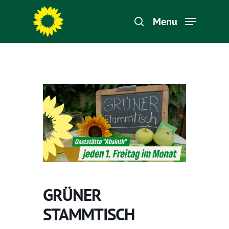
Menu
Hit enter to search or ESC to close
GRÜNER
STAMMTISCH