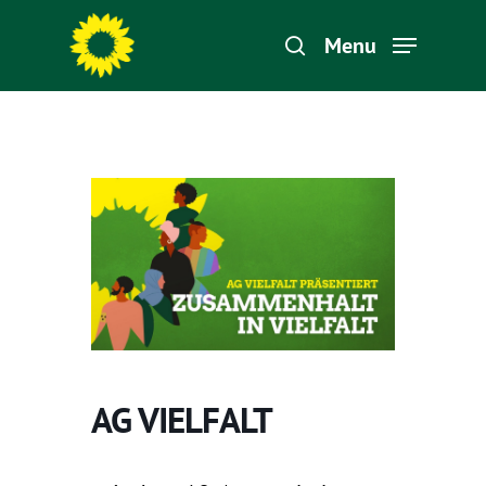
Menu
Hit enter to search or ESC to close
AG VIELFALT