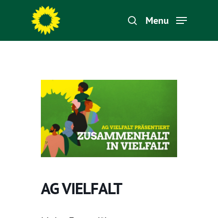
Menu
Hit enter to search or ESC to close
AG VIELFALT