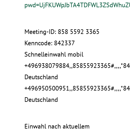
pwd=UjFKUWpJbTA4TDFWL3ZSdWhuZ
Meeting-ID: 858 5592 3365
Kenncode: 842337
Schnelleinwahl mobil
+496938079884,,85855923365#,,,,*8
Deutschland
+496950500951,,85855923365#,,,,*8
Deutschland
Einwahl nach aktuellem