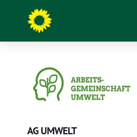
Hit enter to search or ESC to close
AG UMWELT