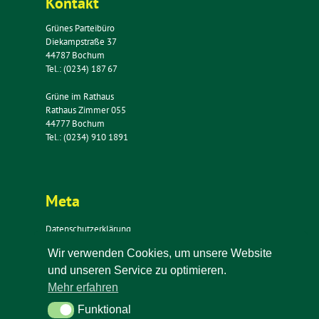
Kontakt
Grünes Parteibüro
Diekampstraße 37
44787 Bochum
Tel.: (0234) 187 67
Grüne im Rathaus
Rathaus Zimmer 055
44777 Bochum
Tel.: (0234) 910 1891
Meta
Datenschutzerklärung
Impressum
Wir verwenden Cookies, um unsere Website
Kontakt
und unseren Service zu optimieren.
Newsletter
Mehr erfahren
Funktional
Funktional