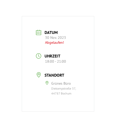
DATUM
30 Nov. 2023
Abgelaufen!
UHRZEIT
18:00 - 21:00
STANDORT
Grünes Büro
Diekampstraße 37,
44787 Bochum