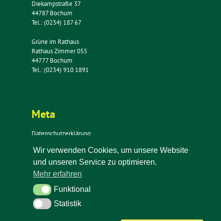
Diekampstraße 37
44787 Bochum
Tel.: (0234) 187 67
Grüne im Rathaus
Rathaus Zimmer 055
44777 Bochum
Tel.: (0234) 910 1891
Meta
Datenschutzerklärung
Impressum
Wir verwenden Cookies, um unsere Website
Kontakt
und unseren Service zu optimieren.
Newsletter
Mehr erfahren
Funktional
Funktional
Statistik
Statistik