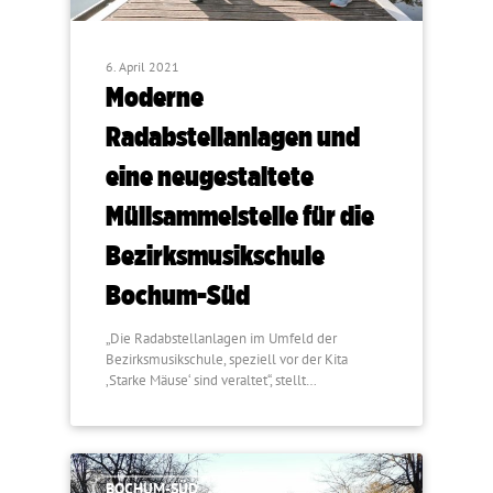
6. April 2021
Moderne
Radabstellanlagen und
eine neugestaltete
Müllsammelstelle für die
Bezirksmusikschule
Bochum-Süd
„Die Radabstellanlagen im Umfeld der
Bezirksmusikschule, speziell vor der Kita
‚Starke Mäuse‘ sind veraltet“, stellt…
BOCHUM-SÜD