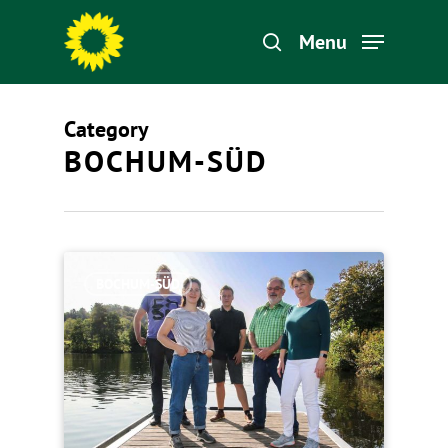
Menu
Category
Hit enter to search or ESC to close
BOCHUM-SÜD
BOCHUM-SÜD