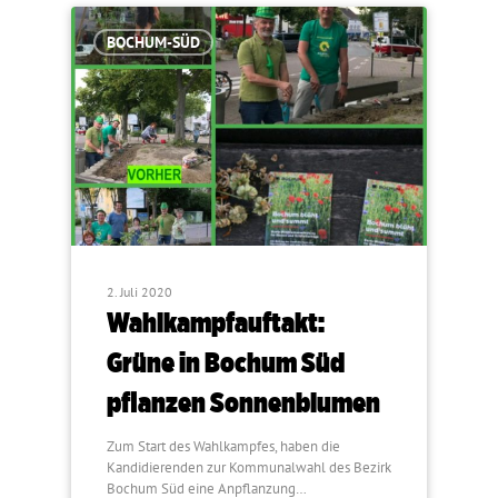
BOCHUM-SÜD
2. Juli 2020
Wahlkampfauftakt:
Grüne in Bochum Süd
pflanzen Sonnenblumen
Zum Start des Wahlkampfes, haben die
Kandidierenden zur Kommunalwahl des Bezirk
Bochum Süd eine Anpflanzung…