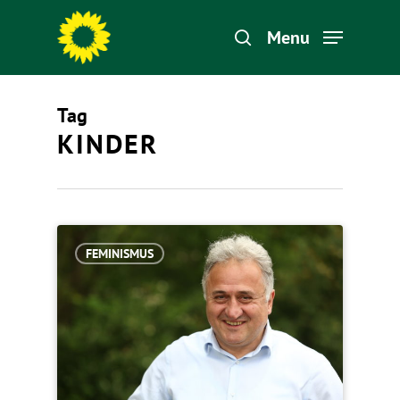
Menu
Tag
Hit enter to search or ESC to close
KINDER
FEMINISMUS