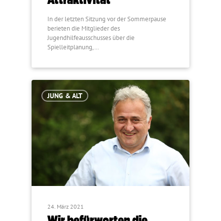
In der letzten Sitzung vor der Sommerpause
berieten die Mitglieder des
Jugendhilfeausschusses über die
Spielleitplanung,…
JUNG & ALT
24. März 2021
Wir befürworten die