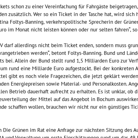
ckets schon zu einer Vereinfachung für Fahrgäste beigetragen
en zusätzlich. Wer so ein Ticket in der Tasche hat, wird sich 
artina Foltys-Banning, verkehrspolitische Sprecherin der Grüne
Euro im Monat nicht leisten können oder nur selten fahren“, so
NV darf allerdings nicht beim Ticket enden, sondern muss gr
angetrieben werden“, betont Foltys-Banning. Bund und Länder
 bei. Allein der Bund stellt rund 1,5 Milliarden Euro zur Ve
um rund eine Milliarde Euro aufgestockt. Bei der konkreten 
el gibt es noch viele Fragezeichen, die jetzt geklärt werd
nden Energiepreisen sowie Material- und Personalkosten. Ange
llen Betrieb dauerhaft aufrecht zu erhalten. Es ist unklar, ob
uverteilung der Mittel auf das Angebot in Bochum auswirken 
nde schaffen wollen, brauchen wir nicht nur ein günstiges Ti
 Die Grünen im Rat eine Anfrage zur nächsten Sitzung des Au
RA und Verwaltung um erste Einschätzungen rund um das 49-E