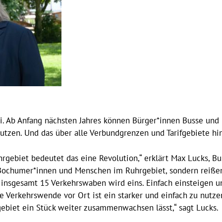
rei. Ab Anfang nächsten Jahres können Bürger*innen Busse un
utzen. Und das über alle Verbundgrenzen und Tarifgebiete hi
gebiet bedeutet das eine Revolution,“ erklärt Max Lucks, B
 Bochumer*innen und Menschen im Ruhrgebiet, sondern reißen
 insgesamt 15 Verkehrswaben wird eins. Einfach einsteigen un
ie Verkehrswende vor Ort ist ein starker und einfach zu nutz
gebiet ein Stück weiter zusammenwachsen lässt,“ sagt Lucks.