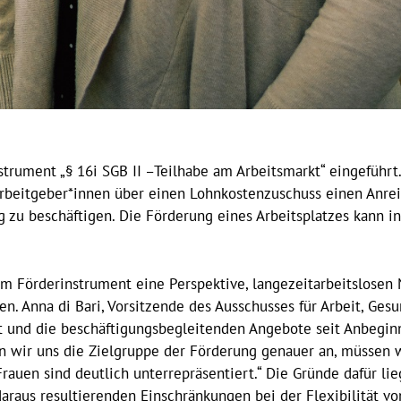
rument „§ 16i SGB II –Teilhabe am Arbeitsmarkt“ eingeführt. 
Arbeitgeber*innen über einen Lohnkostenzuschuss einen Anrei
g zu beschäftigen. Die Förderung eines Arbeitsplatzes kann 
m Förderinstrument eine Perspektive, langezeitarbeitslosen
n. Anna di Bari, Vorsitzende des Ausschusses für Arbeit, Gesu
 und die beschäftigungsbegleitenden Angebote seit Anbegin
n wir uns die Zielgruppe der Förderung genauer an, müssen 
Frauen sind deutlich unterrepräsentiert.“ Die Gründe dafür li
raus resultierenden Einschränkungen bei der Flexibilität von