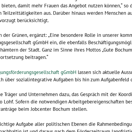
 bieten, damit mehr Frauen das Angebot nutzen können,“ so d
ch Teilzeittätigkeiten aus. Darüber hinaus werden Menschen a
orzugt berücksichtigt.
rin der Grünen, ergänzt: „Eine besondere Rolle in unserer ko
sgesellschaft gGmbH ein, die ebenfalls Beschäftigungsmögli
chämtern der Stadt. Ganz im Sinne ihres Mottos „Gute Bochum
ortsetzung beitragen.“
gungsförderungsgesellschaft gGmbH
lassen sich aktuelle Aus
 über sozialintegrative Aufgaben bis hin zum Aufgabenfeld de
ale Träger und Unternehmen dazu, das Gespräch mit der Koord
so Lohf. Sofern die notwendigen Arbeitgebereigenschaften b
ranträge beim Jobcenter Bochum stellen.
 wichtige Aufgabe aller politischen Ebenen die Rahmenbeding
 nachhaltig ist und daraus nach dem Förderzeitraum langfrist