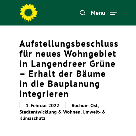
Menu
Hit enter to search or ESC to close
Aufstellungsbeschluss
für neues Wohngebiet
in Langendreer Grüne
– Erhalt der Bäume
in die Bauplanung
integrieren
1. Februar 2022
Bochum-Ost
,
Stadtentwicklung & Wohnen
,
Umwelt- &
Klimaschutz