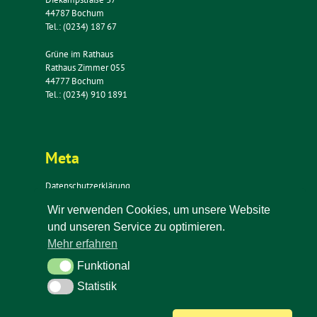
44787 Bochum
Tel.: (0234) 187 67
Grüne im Rathaus
Rathaus Zimmer 055
44777 Bochum
Tel.: (0234) 910 1891
Meta
Datenschutzerklärung
Impressum
Wir verwenden Cookies, um unsere Website
Kontakt
und unseren Service zu optimieren.
Newsletter
Mehr erfahren
Funktional
Funktional
Statistik
Statistik