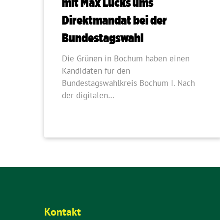
mit Max Lucks ums
Direktmandat bei der
Bundestagswahl
Die Grünen in Bochum haben einen
Kandidaten für den
Bundestagswahlkreis Bochum I. Nach
der digitalen…
Kontakt