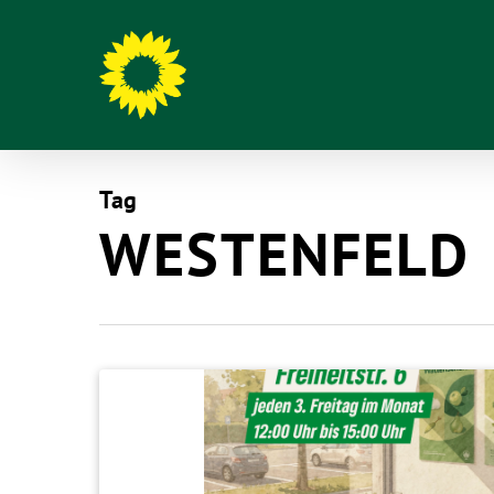
Tag
WESTENFELD
Hit enter to search or ESC to close