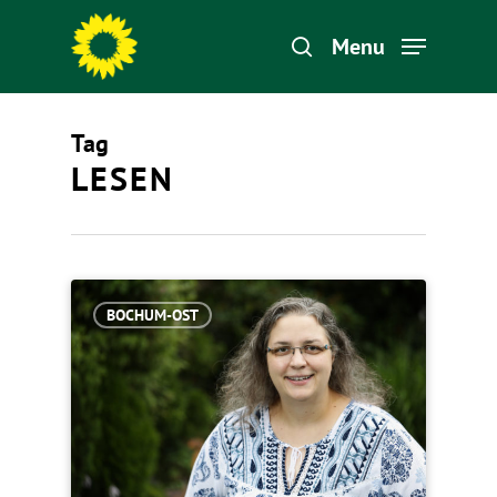
Menu
Tag
Hit enter to search or ESC to close
LESEN
BOCHUM-OST