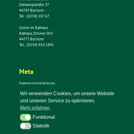
Diekampstraße 37
44787 Bochum
Tel.: (0234) 187 67
Grüne im Rathaus
Rathaus Zimmer 055
44777 Bochum
Tel.: (0234) 910 1891
Meta
Datenschutzerklärung
Impressum
Wir verwenden Cookies, um unsere Website
Kontakt
und unseren Service zu optimieren.
Newsletter
Mehr erfahren
Funktional
Funktional
Statistik
Statistik