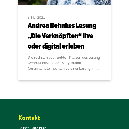
6. Mai 2021
Andrea Behnkes Lesung
„Die Verknöpften“ live
oder digital erleben
Die sechsten oder siebten Klassen des Lessing-
Gymnasiums und der Willy-Brandt-
Gesamtschule möchten zu einer Lesung mit…
Kontakt
Grünes Parteibüro