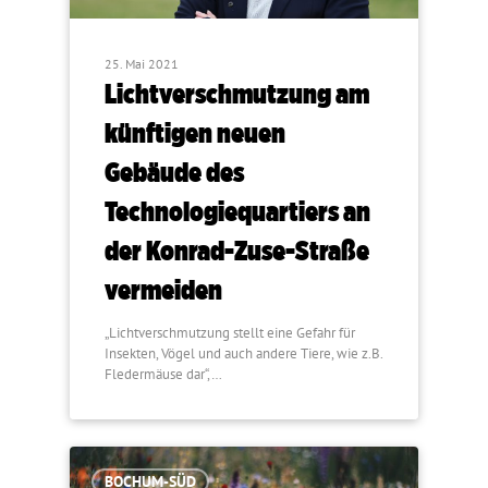
25. Mai 2021
Lichtverschmutzung am
künftigen neuen
Gebäude des
Technologiequartiers an
der Konrad-Zuse-Straße
vermeiden
„Lichtverschmutzung stellt eine Gefahr für
Insekten, Vögel und auch andere Tiere, wie z.B.
Fledermäuse dar“,…
BOCHUM-SÜD