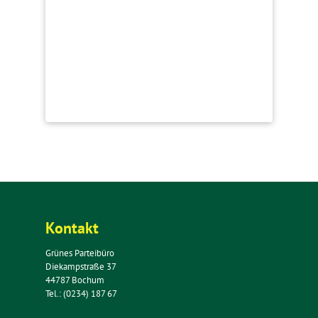
Kontakt
Grünes Parteibüro
Diekampstraße 37
44787 Bochum
Tel.: (0234) 187 67