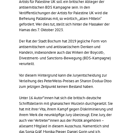
Artists für Palestine UK soll ein britischer Ableger der
antisemitischen BDS Kampagne sein. In den
Veröffentlichungen der Artists for Palestine UK wird die
Befreiung Palästinas mit, so wörtlich, „allen Mitteln“
gefordert. Wer dies tut, stellt sich hinter die Massaker der
Hamas des 7. Oktober 2023.
Der Rat der Stadt Bochum hat 2019 jegliche Form von
antisemitischem und antiisraelischem Denken und
Handeln, insbesondere auch das Wirken der Boycott-,
Divestment- und Sanctions-Bewegung (BDS-Kampagne)
verurteilt.
Vor diesem Hintergrund kann die Juryentscheidung zur
Verleihung des PeterWeiss-Preises an Sharon Dodua Otoo
zum jetzigen Zeitpunkt keinen Bestand haben.
Unter 16 Autor*innen hat sich die britisch-deutsche
Schriftstellerin mit ghanaischen Wurzeln durchgesetzt. Sie
hat mit ihrer Vita, ihrem Kampf gegen Diskriminierung und
ihrem Werk die neunköpfige Jury überzeugt. Eine Jury, der
auch vier Vertreter*innen aus der Politik angehören –
allesamt Mitglied in diesem Ausschuss. Namentlich sind
das Sonja Gräf, Monika Pieper, Daniel Gorin und ich.