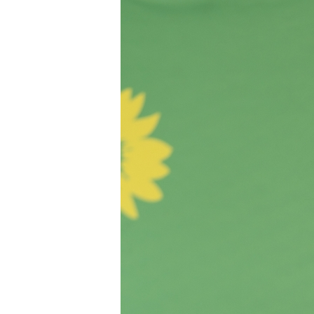
Hit enter to search or ESC to close