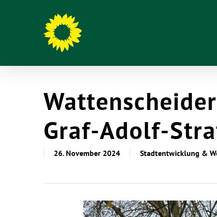
Wattenscheider
Graf-Adolf-Str
26. November 2024
Stadtentwicklung & 
Hit enter to search or ESC to close